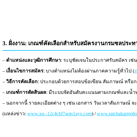
3. ฝั่งงาน: เกณฑ์คัดเลือกสำหรับสมัครงานกรมชลประทา
–
ตำแหน่งและวุฒิการศึกษา
: ระบุชัดเจนในประกาศรับสมัคร เช่น 
–
เงื่อนไขการสมัคร
: บางตำแหน่งไม่ต้องผ่านภาคความรู้ทั่วไป (
ภ
–
วิธีการคัดเลือก
: ประกอบด้วยการสอบข้อเขียน สัมภาษณ์ หรื
–
เกณฑ์การตัดสินผล
: มีระบบจัดอันดับคะแนนตามเกณฑ์และน้ำห
– นอกจากนี้ รายละเอียดต่าง ๆ เช่น เอกสาร วันเวลาสัมภาษณ์
(แหล่งข่าว:
www.xn--12c4cbf7aots1ayx.com
) /
www.ratchakarnjob