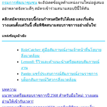
กรมการพัฒนาชุมชน
จะอัปเดตข้อมูลตำแหน่งงานใหม่อยู่เสมอ
อย่าพลาดจังหวะดีๆ สมัครเข้าร่วมสนามสอบปีนี้ให้ทัน
คลิกสมัครสอบรอบนี้ก่อนกำหนดปิดรับได้เลย และเริ่มต้น
วางแผนตั้งแต่วันนี้ เพื่อพิชิตสนามสอบราชการอย่างมั่นใจ!
แหล่งข้อมูลอ้างอิง
RoleCatcher: คู่มือสัมภาษณ์งานเจ้าหน้าที่นโยบาย
สิ่งแวดล้อม
Lemon8: รีวิวและคำแนะนำเตรียมสอบสัมภาษณ์
งาน
Pantip: แชร์ประสบการณ์สัมภาษณ์งานราชการ
บล็อกสัมภาษณ์วิศวกรสิ่งแวดล้อม
บทความ
แนวทางเตรียมสอบราชการปี 2568 สำหรับมือใหม่: วางแผน
แนะแนว
อ่านให้เข้ากับเวลา!
เรื่อง