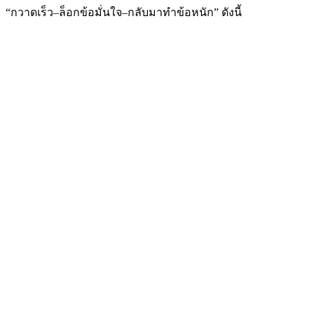
“กวาดเร็ว–ล็อกข้อมั่นใจ–กลับมาทำข้อหนัก” ดังนี้