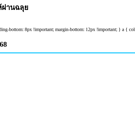
้ผ่านฉลุย
ding-bottom: 8px !important; margin-bottom: 12px !important; } a { colo
68