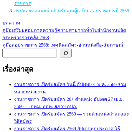
ราชการ
สรุปและข้อแนะนำสำหรับคุณผู้เตรียมสอบราชการปี 2568
บทความ
คู่มือเตรียมสอบภาคความรู้ความสามารถทั่วไปสำนักงานปลัด
แนะแนว
กระทรวงการคลัง 2568
เรื่อง
คู่มือสอบราชการ 2568: เทคนิคสมัคร-อ่านหนังสือ-สัมภาษณ์
ค้นหา
เรื่องล่าสุด
งานราชการ เปิดรับสมัคร วันนี้ อัปเดต 01 พ.ค. 2569 รวม
หลายหน่วยงาน
งานราชการ เปิดรับสมัคร 20+ ตำแหน่ง อัปเดต 27 เม.ย.
2569 — กทม. ทอท. สภาฯ กปภ.
งานราชการ เปิดรับสมัคร 2569 — รวมตำแหน่งล่าสุดและ
วิธีสมัคร
งานราชการ เปิดรับสมัคร 2569 อัปเดตทุกประกาศ วิธี