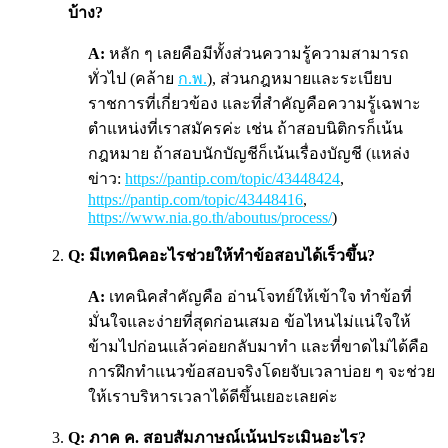
บ้าง?
A:
หลัก ๆ เลยคือมีทั้งส่วนความรู้ความสามารถ
ทั่วไป (คล้าย
ก.พ.
), ส่วนกฎหมายและระเบียบ
ราชการที่เกี่ยวข้อง และที่สำคัญคือความรู้เฉพาะ
ตำแหน่งที่เราสมัครค่ะ เช่น ถ้าสอบนิติกรก็เน้น
กฎหมาย ถ้าสอบนักบัญชีก็เน้นเรื่องบัญชี (แหล่ง
ข่าว:
https://pantip.com/topic/43448424
,
https://pantip.com/topic/43448416
,
https://www.nia.go.th/aboutus/process/
)
Q: มีเทคนิคอะไรช่วยให้ทำข้อสอบได้เร็วขึ้น?
A:
เทคนิคสำคัญคือ อ่านโจทย์ให้เข้าใจ ทำข้อที่
มั่นใจและง่ายที่สุดก่อนเสมอ ข้อไหนไม่แน่ใจให้
ข้ามไปก่อนแล้วค่อยกลับมาทำ และที่ขาดไม่ได้คือ
การฝึกทำแนวข้อสอบจริงโดยจับเวลาบ่อย ๆ จะช่วย
ให้เราบริหารเวลาได้ดีขึ้นเยอะเลยค่ะ
Q: ภาค ค. สอบสัมภาษณ์เน้นประเมินอะไร?